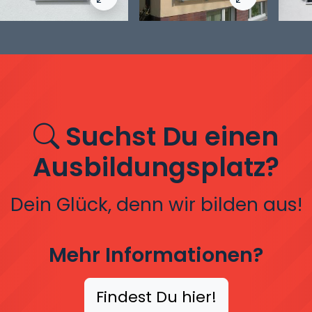
Edelstahl rostfrei. Rundrohrausführung mit s
Stahl verzinkt mit Edel
Stah
Suchst Du einen
Ausbildungsplatz?
Dein Glück, denn wir bilden aus!
Mehr Informationen?
Findest Du hier!